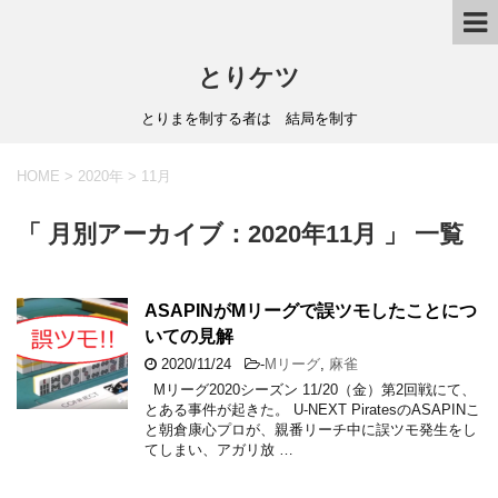
とりケツ
とりまを制する者は 結局を制す
HOME
>
2020年
>
11月
「 月別アーカイブ：2020年11月 」 一覧
ASAPINがMリーグで誤ツモしたことにつ
いての見解
2020/11/24
-
Mリーグ
,
麻雀
Mリーグ2020シーズン 11/20（金）第2回戦にて、
とある事件が起きた。 U-NEXT PiratesのASAPINこ
と朝倉康心プロが、親番リーチ中に誤ツモ発生をし
てしまい、アガリ放 …